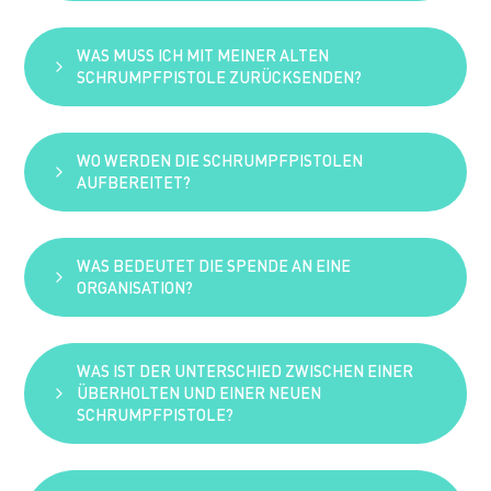
WAS MUSS ICH MIT MEINER ALTEN
Wir bieten unseren Kunden die Möglichkeit, ihre
SCHRUMPFPISTOLE ZURÜCKSENDEN?
alten Schrumpfpistolen an uns zurückzusenden.
Jedes Gerät wird sortiert: Wiederverwendbare
Teile werden gereinigt und in generalüberholte
WO WERDEN DIE SCHRUMPFPISTOLEN
Pistolen eingebaut, während verschlissene
Die vollständige Schrumpfpistole inklusive
AUFBEREITET?
Komponenten gemäß den Umweltvorschriften
Druckminderer und Schlauch.
recycelt werden.
WAS BEDEUTET DIE SPENDE AN EINE
Die Schrumpfpistolen werden direkt in den
ORGANISATION?
Werkstätten von Ripack – also beim Hersteller
selbst – und ohne Zwischenhändler, aufbereitet.
WAS IST DER UNTERSCHIED ZWISCHEN EINER
Statt eines Einkaufsgutscheins im Wert von
ÜBERHOLTEN UND EINER NEUEN
100 € können Sie eine Spende in Höhe von 100 €
SCHRUMPFPISTOLE?
an eine Partnerorganisation leisten “The Ocean
cleanup”, die sich für Umweltschutz engagiert –
ein geschlossener Kreislauf.