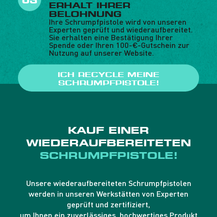
ERHALT IHRER
BELOHNUNG
Ihre Schrumpfpistole wird von unseren
Experten geprüft und wiederaufbereitet.
Sie erhalten eine Bestätigung Ihrer
Spende oder Ihren 100-€-Gutschein zur
Nutzung auf unserer Website.
ICH RECYCLE MEINE
SCHRUMPFPISTOLE!
KAUF EINER
WIEDERAUFBEREITETEN
SCHRUMPFPISTOLE!
Unsere wiederaufbereiteten Schrumpfpistolen
werden in unseren Werkstätten von Experten
geprüft und zertifiziert,
um Ihnen ein zuverlässiges, hochwertiges Produkt