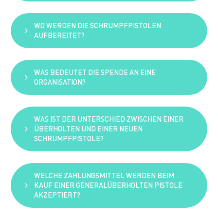
Jedes Gerät wird sortiert: Wiederverwendbare
Teile werden gereinigt und in generalüberholte
WO WERDEN DIE SCHRUMPFPISTOLEN
Pistolen eingebaut, während verschlissene
Die vollständige Schrumpfpistole inklusive
AUFBEREITET?
Komponenten gemäß den Umweltvorschriften
Druckminderer und Schlauch.
recycelt werden.
WAS BEDEUTET DIE SPENDE AN EINE
Die Schrumpfpistolen werden direkt in den
ORGANISATION?
Werkstätten von Ripack – also beim Hersteller
selbst – und ohne Zwischenhändler, aufbereitet.
WAS IST DER UNTERSCHIED ZWISCHEN EINER
Statt eines Einkaufsgutscheins im Wert von
ÜBERHOLTEN UND EINER NEUEN
100 € können Sie eine Spende in Höhe von 100 €
SCHRUMPFPISTOLE?
an eine Partnerorganisation leisten “The Ocean
cleanup”, die sich für Umweltschutz engagiert –
ein geschlossener Kreislauf.
WELCHE ZAHLUNGSMITTEL WERDEN BEIM
Eine generalüberholte Pistole ist ein
KAUF EINER GENERALÜBERHOLTEN PISTOLE
gebrauchtes Gerät, dessen verschlissene Teile
AKZEPTIERT?
durch funktionierende Teile aus anderen
Geräten oder unserem Lager ersetzt wurden.