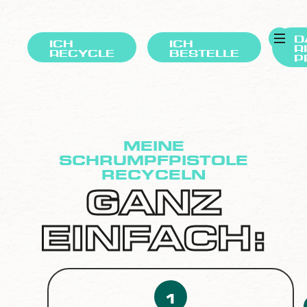
D
ICH
ICH
R
RECYCLE
BESTELLE
P
MEINE
SCHRUMPFPISTOLE
RECYCELN
GANZ
EINFACH:
1