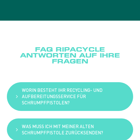
FAQ RIPACYCLE
ANTWORTEN AUF IHRE
FRAGEN
WORIN BESTEHT IHR RECYCLING- UND
AUFBEREITUNGSSERVICE FÜR
SCHRUMPFPISTOLEN?
WAS MUSS ICH MIT MEINER ALTEN
Wir bieten unseren Kunden die Möglichkeit, ihre
SCHRUMPFPISTOLE ZURÜCKSENDEN?
alten Schrumpfpistolen an uns zurückzusenden.