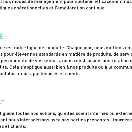
et nos modes de management pour soutenir efficacement nos 
iques opérationnelles et l’amélioration continue.
É
nce est notre ligne de conduite. Chaque jour, nous mettons e
 pour élever nos standards en matière de produits, de service
e permanente de vos retours, nous construisons une relation 
alité. Cela s’applique aussi bien à nos produits qu’à la comm
ollaborateurs, partenaires et clients.
CT
 guide toutes nos actions, qu’elles soient internes ou externe
ont nous interagissons avec nos parties prenantes : fourniss
s et clients.