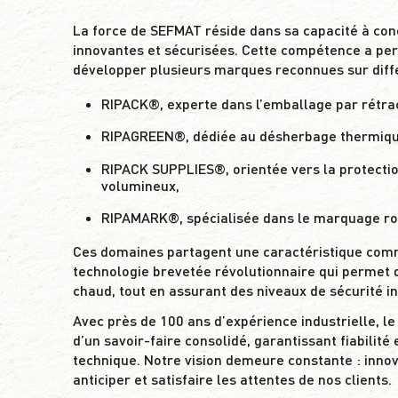
La force de SEFMAT réside dans sa capacité à con
innovantes et sécurisées. Cette compétence a pe
développer plusieurs marques reconnues sur diff
RIPACK®
, experte dans l’emballage par rétra
RIPAGREEN®
, dédiée au désherbage thermiqu
RIPACK SUPPLIES®
, orientée vers la protecti
volumineux,
RIPAMARK®
, spécialisée dans le marquage ro
Ces domaines partagent une caractéristique commu
technologie brevetée révolutionnaire qui permet d
chaud, tout en assurant des niveaux de sécurité i
Avec près de 100 ans d’expérience industrielle, l
d’un savoir-faire consolidé, garantissant fiabilité 
technique. Notre vision demeure constante :
inno
anticiper et satisfaire les attentes de nos clients.