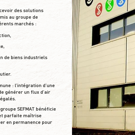
cevoir des solutions
rmis au groupe de
érents marchés :
ction,
e,
on de biens industriels
utier.
ne : l’intégration d’une
e générer un flux d’air
négalés.
e groupe SEFMAT bénéficie
et parfaite maîtrise
ver en permanence pour