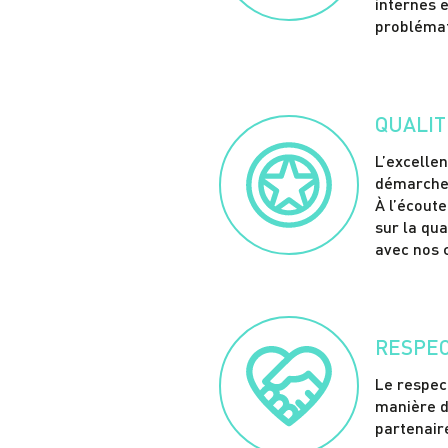
internes 
problémat
QUALIT
L’excelle
démarches
À l’écout
sur la qu
avec nos c
RESPE
Le respect
manière d
partenaire